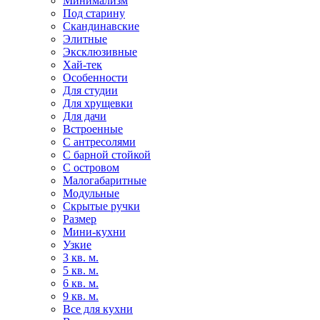
Минимализм
Под старину
Скандинавские
Элитные
Эксклюзивные
Хай-тек
Особенности
Для студии
Для хрущевки
Для дачи
Встроенные
С антресолями
С барной стойкой
С островом
Малогабаритные
Модульные
Скрытые ручки
Размер
Мини-кухни
Узкие
3 кв. м.
5 кв. м.
6 кв. м.
9 кв. м.
Все для кухни