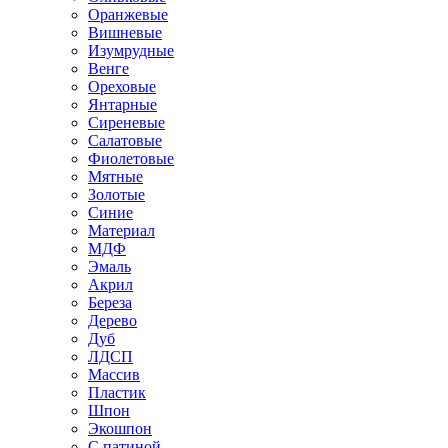
Оранжевые
Вишневые
Изумрудные
Венге
Ореховые
Янтарные
Сиреневые
Салатовые
Фиолетовые
Мятные
Золотые
Синие
Материал
МДФ
Эмаль
Акрил
Береза
Дерево
Дуб
ЛДСП
Массив
Пластик
Шпон
Экошпон
С патиной