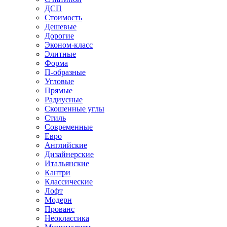
ДСП
Стоимость
Дешевые
Дорогие
Эконом-класс
Элитные
Форма
П-образные
Угловые
Прямые
Радиусные
Скошенные углы
Стиль
Современные
Евро
Английские
Дизайнерские
Итальянские
Кантри
Классические
Лофт
Модерн
Прованс
Неоклассика