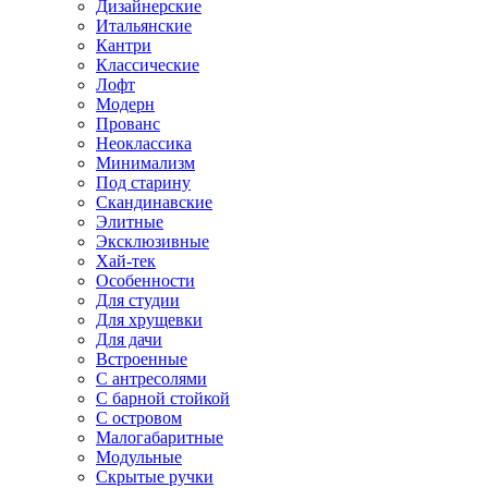
Дизайнерские
Итальянские
Кантри
Классические
Лофт
Модерн
Прованс
Неоклассика
Минимализм
Под старину
Скандинавские
Элитные
Эксклюзивные
Хай-тек
Особенности
Для студии
Для хрущевки
Для дачи
Встроенные
С антресолями
С барной стойкой
С островом
Малогабаритные
Модульные
Скрытые ручки