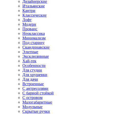
Дизайнерские
Итальянские
Кантри
Классические
Лофт
Модерн
Прованс
Неоклассика
Минимализм
Под старину
Скандинавские
Элитные
Эксклюзивные
Хай-тек
Особенности
Для студии
Для хрущевки
Для дачи
Встроенные
С антресолями
С барной стойкой
С островом
Малогабаритные
Модульные
Скрытые ручки