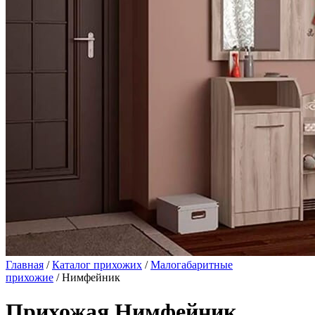
Главная
/
Каталог прихожих
/
Малогабаритные
прихожие
/ Нимфейник
Прихожая Нимфейник