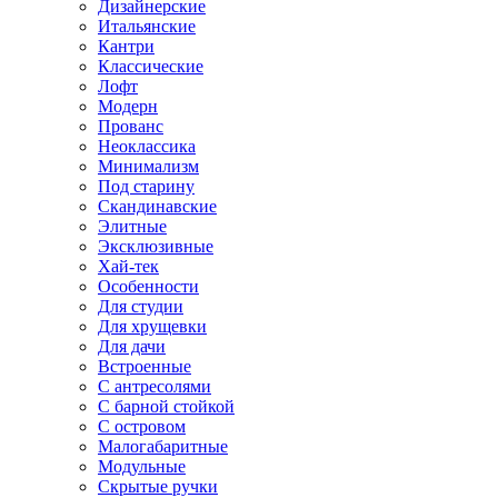
Дизайнерские
Итальянские
Кантри
Классические
Лофт
Модерн
Прованс
Неоклассика
Минимализм
Под старину
Скандинавские
Элитные
Эксклюзивные
Хай-тек
Особенности
Для студии
Для хрущевки
Для дачи
Встроенные
С антресолями
С барной стойкой
С островом
Малогабаритные
Модульные
Скрытые ручки