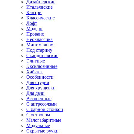
Дизайнерские
Итальянские
Кантри
Классические
Лофт
Модерн
Прованс
Неоклассика
Минимализм
Под старину
Скандинавские
Элитные
Эксклюзивные
Хай-тек
Особенности
Для студии
Для хрущевки
Для дачи
Встроенные
С антресолями
С барной стойкой
С островом
Малогабаритные
Модульные
Скрытые ручки