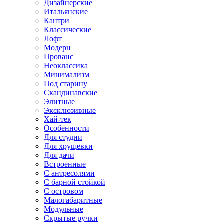
Дизайнерские
Итальянские
Кантри
Классические
Лофт
Модерн
Прованс
Неоклассика
Минимализм
Под старину
Скандинавские
Элитные
Эксклюзивные
Хай-тек
Особенности
Для студии
Для хрущевки
Для дачи
Встроенные
С антресолями
С барной стойкой
С островом
Малогабаритные
Модульные
Скрытые ручки