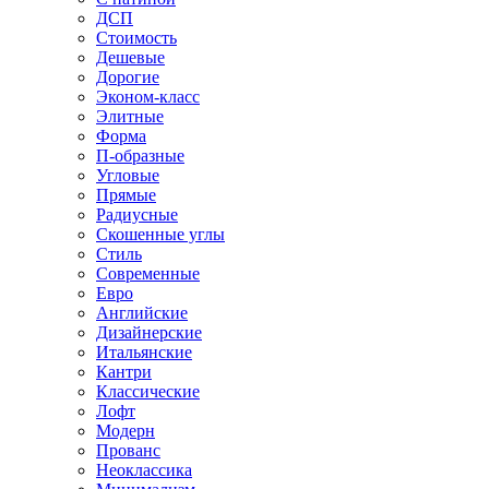
ДСП
Стоимость
Дешевые
Дорогие
Эконом-класс
Элитные
Форма
П-образные
Угловые
Прямые
Радиусные
Скошенные углы
Стиль
Современные
Евро
Английские
Дизайнерские
Итальянские
Кантри
Классические
Лофт
Модерн
Прованс
Неоклассика