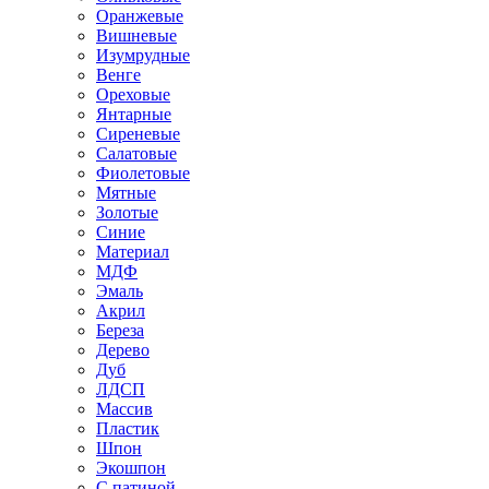
Оранжевые
Вишневые
Изумрудные
Венге
Ореховые
Янтарные
Сиреневые
Салатовые
Фиолетовые
Мятные
Золотые
Синие
Материал
МДФ
Эмаль
Акрил
Береза
Дерево
Дуб
ЛДСП
Массив
Пластик
Шпон
Экошпон
С патиной