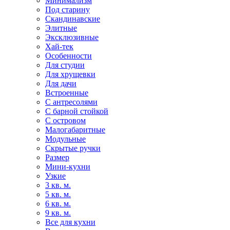
Минимализм
Под старину
Скандинавские
Элитные
Эксклюзивные
Хай-тек
Особенности
Для студии
Для хрущевки
Для дачи
Встроенные
С антресолями
С барной стойкой
С островом
Малогабаритные
Модульные
Скрытые ручки
Размер
Мини-кухни
Узкие
3 кв. м.
5 кв. м.
6 кв. м.
9 кв. м.
Все для кухни