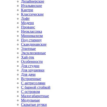
Дизайнерские
Итальянские
Кантри
Классические
Лофт
Модерн
Прованс
Неоклассика
Минимализм
Под старину
Скандинавские
Элитные
Эксклюзивные
Хай-тек
Особенности
Для студии
Для хрущевки
Для дачи
Встроенные
С антресолями
С барной стойкой
С островом
Малогабаритные
Модульные
Скрытые ручки