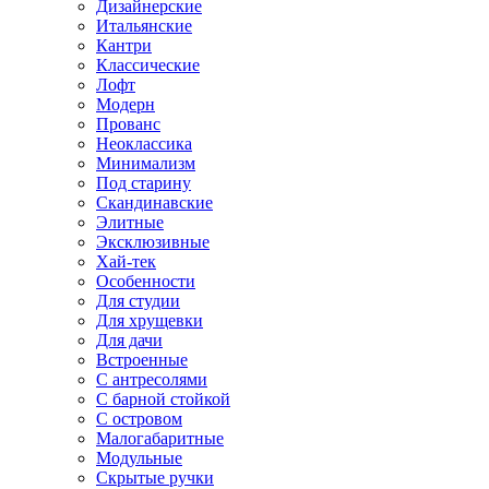
Дизайнерские
Итальянские
Кантри
Классические
Лофт
Модерн
Прованс
Неоклассика
Минимализм
Под старину
Скандинавские
Элитные
Эксклюзивные
Хай-тек
Особенности
Для студии
Для хрущевки
Для дачи
Встроенные
С антресолями
С барной стойкой
С островом
Малогабаритные
Модульные
Скрытые ручки