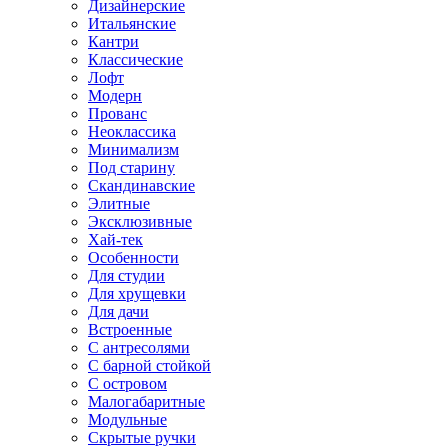
Дизайнерские
Итальянские
Кантри
Классические
Лофт
Модерн
Прованс
Неоклассика
Минимализм
Под старину
Скандинавские
Элитные
Эксклюзивные
Хай-тек
Особенности
Для студии
Для хрущевки
Для дачи
Встроенные
С антресолями
С барной стойкой
С островом
Малогабаритные
Модульные
Скрытые ручки