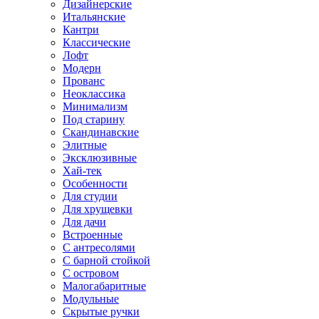
Дизайнерские
Итальянские
Кантри
Классические
Лофт
Модерн
Прованс
Неоклассика
Минимализм
Под старину
Скандинавские
Элитные
Эксклюзивные
Хай-тек
Особенности
Для студии
Для хрущевки
Для дачи
Встроенные
С антресолями
С барной стойкой
С островом
Малогабаритные
Модульные
Скрытые ручки