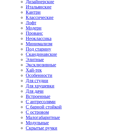
Дизайнерские
Итальянские
Кантри
Классические
Лофт
Модерн
Прованс
Неоклассика
Минимализм
Под старину
Скандинавские
Элитные
Эксклюзивные
Хай-тек
Особенности
Для студии
Для хрущевки
Для дачи
Встроенные
С антресолями
С барной стойкой
С островом
Малогабаритные
Модульные
Скрытые ручки