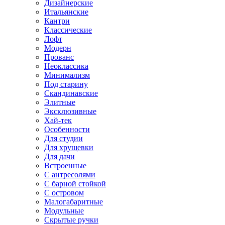
Дизайнерские
Итальянские
Кантри
Классические
Лофт
Модерн
Прованс
Неоклассика
Минимализм
Под старину
Скандинавские
Элитные
Эксклюзивные
Хай-тек
Особенности
Для студии
Для хрущевки
Для дачи
Встроенные
С антресолями
С барной стойкой
С островом
Малогабаритные
Модульные
Скрытые ручки