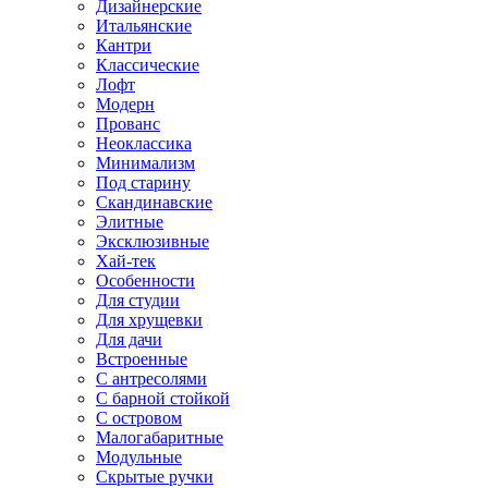
Дизайнерские
Итальянские
Кантри
Классические
Лофт
Модерн
Прованс
Неоклассика
Минимализм
Под старину
Скандинавские
Элитные
Эксклюзивные
Хай-тек
Особенности
Для студии
Для хрущевки
Для дачи
Встроенные
С антресолями
С барной стойкой
С островом
Малогабаритные
Модульные
Скрытые ручки