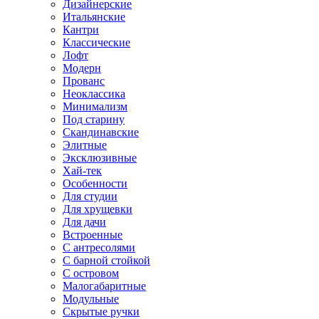
Дизайнерские
Итальянские
Кантри
Классические
Лофт
Модерн
Прованс
Неоклассика
Минимализм
Под старину
Скандинавские
Элитные
Эксклюзивные
Хай-тек
Особенности
Для студии
Для хрущевки
Для дачи
Встроенные
С антресолями
С барной стойкой
С островом
Малогабаритные
Модульные
Скрытые ручки