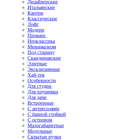
Дизайнерские
Итальянские
Кантри
Классические
Лофт
Модерн
Прованс
Неоклассика
Минимализм
Под старину
Скандинавские
Элитные
Эксклюзивные
Хай-тек
Особенности
Для студии
Для хрущевки
Для дачи
Встроенные
С антресолями
С барной стойкой
С островом
Малогабаритные
Модульные
Скрытые ручки