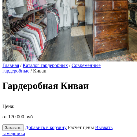
Главная
/
Каталог гардеробных
/
Современные
гардеробные
/ Киваи
Гардеробная Киваи
Цена:
от 170 000
руб.
Добавить в корзину
Расчет цены
Вызвать
Заказать
замерщика