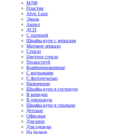
МДФ
Пластик
Alvic Luxe
Эмаль
Акрил
ДСП
С патиной
Шкафы-купе с зеркалом
Матовое зеркало
Стекло
Цветное стекло
Пескоструй
Комбинированные
С витражами
С фотопечатью
Назначение
Шкафы-купе в гостиную
В коридор
В прихожую
Шкафы-купе в спальню
Детские
Офисные
Для книг
Для одежды
На балкон