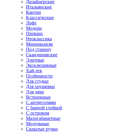
Дизайнерские
Итальянские
Кантри
Классические
Лофт
Модерн
Прованс
Неоклассика
Минимализм
Под старину
Скандинавские
Элитные
Эксклюзивные
Хай-тек
Особенности
Для студии
Для хрущевки
Для дачи
Встроенные
С антресолями
С барной стойкой
С островом
Малогабаритные
Модульные
Скрытые ручки