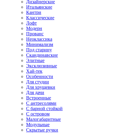
Дизайнерские
Итальянские
Кантри
Классические
Лофт
Модерн
Прованс
Неоклассика
Минимализм
Под старину
Скандинавские
Элитные
Эксклюзивные
Хай-тек
Особенности
Для студии
Для хрущевки
Для дачи
Встроенные
С антресолями
С барной стойкой
С островом
Малогабаритные
Модульные
Скрытые ручки