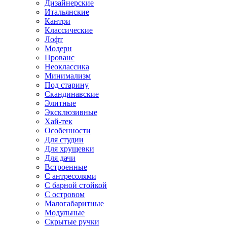
Дизайнерские
Итальянские
Кантри
Классические
Лофт
Модерн
Прованс
Неоклассика
Минимализм
Под старину
Скандинавские
Элитные
Эксклюзивные
Хай-тек
Особенности
Для студии
Для хрущевки
Для дачи
Встроенные
С антресолями
С барной стойкой
С островом
Малогабаритные
Модульные
Скрытые ручки