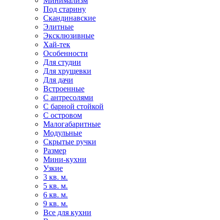
Минимализм
Под старину
Скандинавские
Элитные
Эксклюзивные
Хай-тек
Особенности
Для студии
Для хрущевки
Для дачи
Встроенные
С антресолями
С барной стойкой
С островом
Малогабаритные
Модульные
Скрытые ручки
Размер
Мини-кухни
Узкие
3 кв. м.
5 кв. м.
6 кв. м.
9 кв. м.
Все для кухни