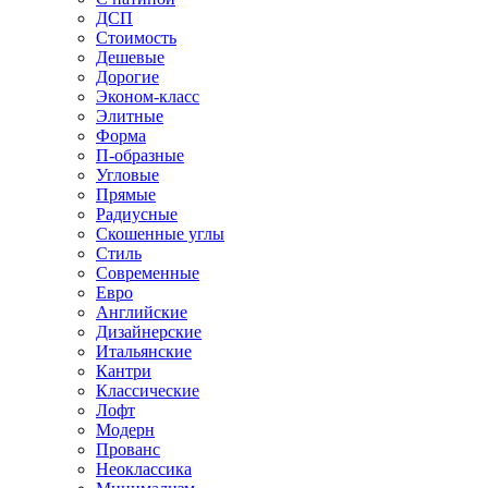
ДСП
Стоимость
Дешевые
Дорогие
Эконом-класс
Элитные
Форма
П-образные
Угловые
Прямые
Радиусные
Скошенные углы
Стиль
Современные
Евро
Английские
Дизайнерские
Итальянские
Кантри
Классические
Лофт
Модерн
Прованс
Неоклассика