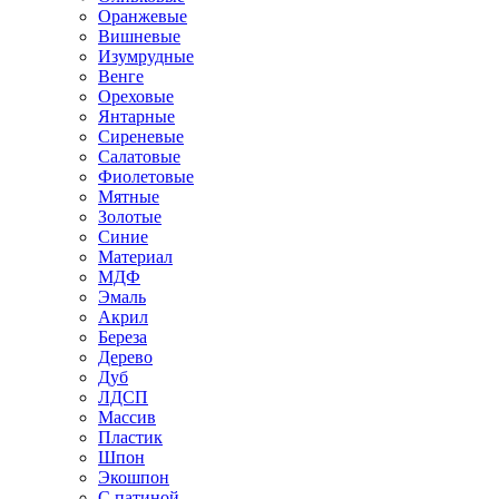
Оранжевые
Вишневые
Изумрудные
Венге
Ореховые
Янтарные
Сиреневые
Салатовые
Фиолетовые
Мятные
Золотые
Синие
Материал
МДФ
Эмаль
Акрил
Береза
Дерево
Дуб
ЛДСП
Массив
Пластик
Шпон
Экошпон
С патиной