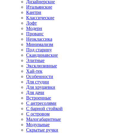
Дизайнерские
Итальянские
Кантри
Классические
Лофт
Модерн
Прованс
Неоклассика
Минимализм
Под старину
Скандинавские
Элитные
Эксклюзивные
Хай-тек
Особенности
Для студии
Для хрущевки
Для дачи
Встроенные
С антресолями
С барной стойкой
С островом
Малогабаритные
Модульные
Скрытые ручки