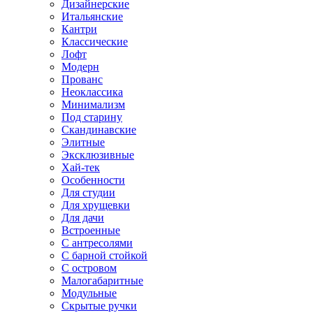
Дизайнерские
Итальянские
Кантри
Классические
Лофт
Модерн
Прованс
Неоклассика
Минимализм
Под старину
Скандинавские
Элитные
Эксклюзивные
Хай-тек
Особенности
Для студии
Для хрущевки
Для дачи
Встроенные
С антресолями
С барной стойкой
С островом
Малогабаритные
Модульные
Скрытые ручки