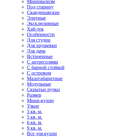
Минимализм
Под старину
Скандинавские
Элитные
Эксклюзивные
Хай-тек
Особенности
Для студии
Для хрущевки
Для дачи
Встроенные
С антресолями
С барной стойкой
С островом
Малогабаритные
Модульные
Скрытые ручки
Размер
Мини-кухни
Узкие
3 кв. м.
5 кв. м.
6 кв. м.
9 кв. м.
Все для кухни