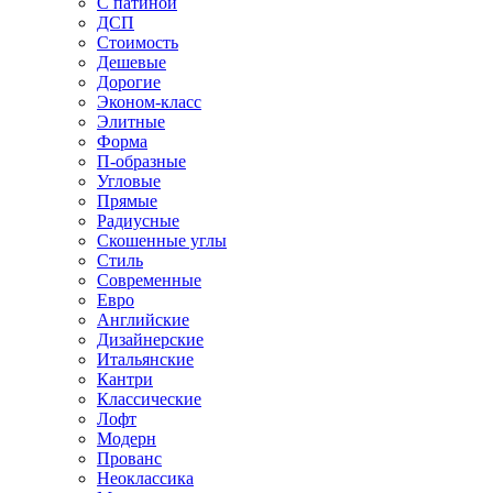
С патиной
ДСП
Стоимость
Дешевые
Дорогие
Эконом-класс
Элитные
Форма
П-образные
Угловые
Прямые
Радиусные
Скошенные углы
Стиль
Современные
Евро
Английские
Дизайнерские
Итальянские
Кантри
Классические
Лофт
Модерн
Прованс
Неоклассика