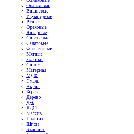
Оливковые
Оранжевые
Вишневые
Изумрудные
Венге
Ореховые
Янтарные
Сиреневые
Салатовые
Фиолетовые
Мятные
Золотые
Синие
Материал
МДФ
Эмаль
Акрил
Береза
Дерево
Дуб
ЛДСП
Массив
Пластик
Шпон
Экошпон