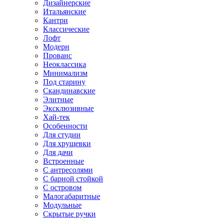
Дизайнерские
Итальянские
Кантри
Классические
Лофт
Модерн
Прованс
Неоклассика
Минимализм
Под старину
Скандинавские
Элитные
Эксклюзивные
Хай-тек
Особенности
Для студии
Для хрущевки
Для дачи
Встроенные
С антресолями
С барной стойкой
С островом
Малогабаритные
Модульные
Скрытые ручки