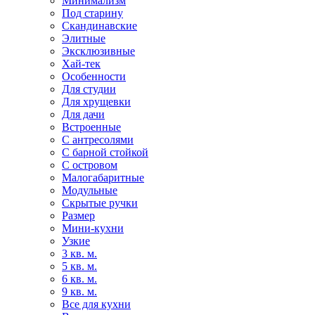
Минимализм
Под старину
Скандинавские
Элитные
Эксклюзивные
Хай-тек
Особенности
Для студии
Для хрущевки
Для дачи
Встроенные
С антресолями
С барной стойкой
С островом
Малогабаритные
Модульные
Скрытые ручки
Размер
Мини-кухни
Узкие
3 кв. м.
5 кв. м.
6 кв. м.
9 кв. м.
Все для кухни