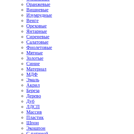
Оранжевые
Вишневые
Изумрудные
Венге
Ореховые
Янтарные
Сиреневые
Салатовые
Фиолетовые
Мятные
Золотые
Синие
Материал
МДФ
Эмаль
Акрил
Береза
Дерево
Дуб
ЛДСП
Массив
Пластик
Шпон
Экошпон
С патиной