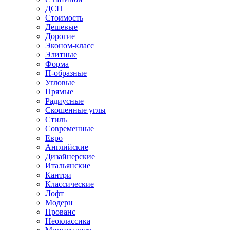
ДСП
Стоимость
Дешевые
Дорогие
Эконом-класс
Элитные
Форма
П-образные
Угловые
Прямые
Радиусные
Скошенные углы
Стиль
Современные
Евро
Английские
Дизайнерские
Итальянские
Кантри
Классические
Лофт
Модерн
Прованс
Неоклассика