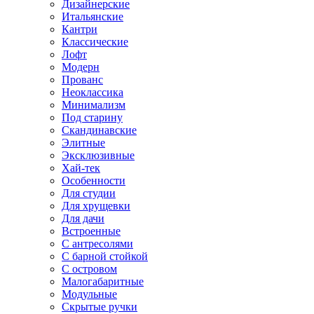
Дизайнерские
Итальянские
Кантри
Классические
Лофт
Модерн
Прованс
Неоклассика
Минимализм
Под старину
Скандинавские
Элитные
Эксклюзивные
Хай-тек
Особенности
Для студии
Для хрущевки
Для дачи
Встроенные
С антресолями
С барной стойкой
С островом
Малогабаритные
Модульные
Скрытые ручки