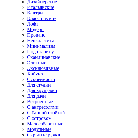
Дизайнерские
Итальянские
Кантри
Классические
Лофт
Модерн
Прованс
Неоклассика
Минимализм
Под старину
Скандинавские
Элитные
Эксклюзивные
Хай-тек
Особенности
Для студии
Для хрущевки
Для дачи
Встроенные
С антресолями
С барной стойкой
С островом
Малогабаритные
Модульные
Скрытые ручки