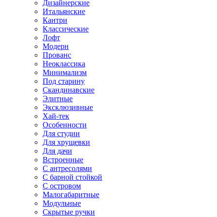
Дизайнерские
Итальянские
Кантри
Классические
Лофт
Модерн
Прованс
Неоклассика
Минимализм
Под старину
Скандинавские
Элитные
Эксклюзивные
Хай-тек
Особенности
Для студии
Для хрущевки
Для дачи
Встроенные
С антресолями
С барной стойкой
С островом
Малогабаритные
Модульные
Скрытые ручки