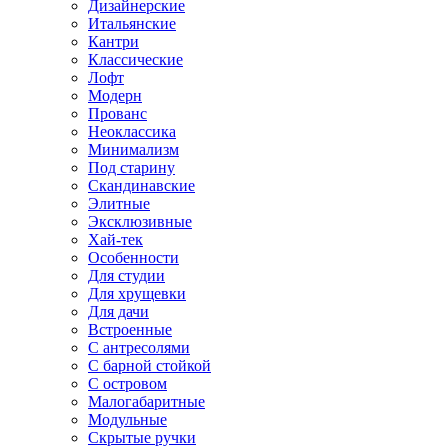
Дизайнерские
Итальянские
Кантри
Классические
Лофт
Модерн
Прованс
Неоклассика
Минимализм
Под старину
Скандинавские
Элитные
Эксклюзивные
Хай-тек
Особенности
Для студии
Для хрущевки
Для дачи
Встроенные
С антресолями
С барной стойкой
С островом
Малогабаритные
Модульные
Скрытые ручки