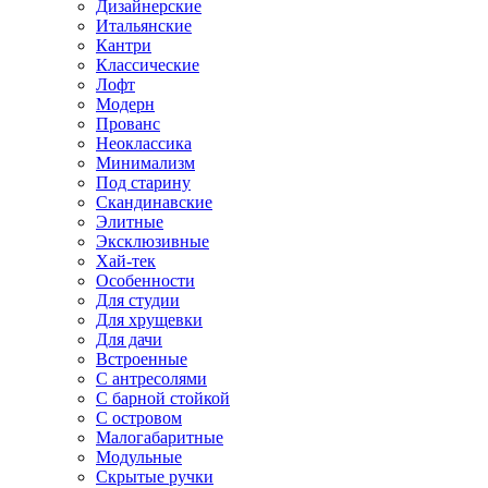
Дизайнерские
Итальянские
Кантри
Классические
Лофт
Модерн
Прованс
Неоклассика
Минимализм
Под старину
Скандинавские
Элитные
Эксклюзивные
Хай-тек
Особенности
Для студии
Для хрущевки
Для дачи
Встроенные
С антресолями
С барной стойкой
С островом
Малогабаритные
Модульные
Скрытые ручки