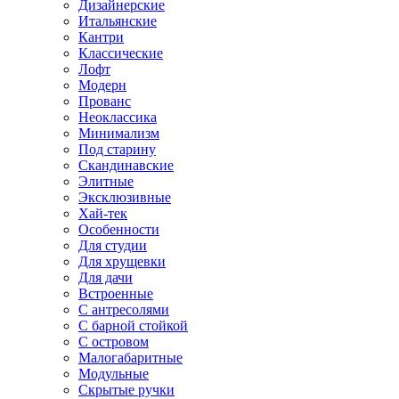
Дизайнерские
Итальянские
Кантри
Классические
Лофт
Модерн
Прованс
Неоклассика
Минимализм
Под старину
Скандинавские
Элитные
Эксклюзивные
Хай-тек
Особенности
Для студии
Для хрущевки
Для дачи
Встроенные
С антресолями
С барной стойкой
С островом
Малогабаритные
Модульные
Скрытые ручки