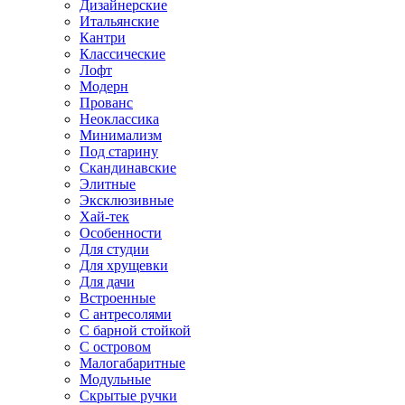
Дизайнерские
Итальянские
Кантри
Классические
Лофт
Модерн
Прованс
Неоклассика
Минимализм
Под старину
Скандинавские
Элитные
Эксклюзивные
Хай-тек
Особенности
Для студии
Для хрущевки
Для дачи
Встроенные
С антресолями
С барной стойкой
С островом
Малогабаритные
Модульные
Скрытые ручки