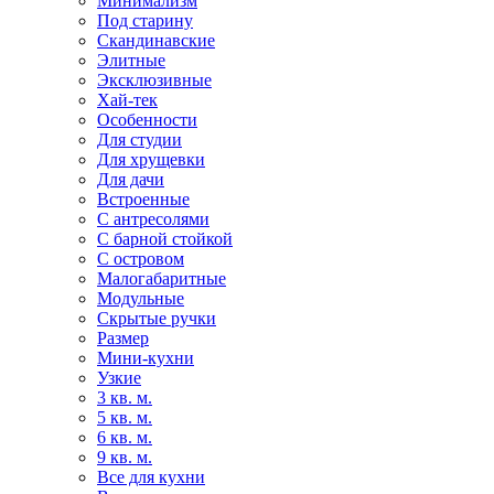
Минимализм
Под старину
Скандинавские
Элитные
Эксклюзивные
Хай-тек
Особенности
Для студии
Для хрущевки
Для дачи
Встроенные
С антресолями
С барной стойкой
С островом
Малогабаритные
Модульные
Скрытые ручки
Размер
Мини-кухни
Узкие
3 кв. м.
5 кв. м.
6 кв. м.
9 кв. м.
Все для кухни