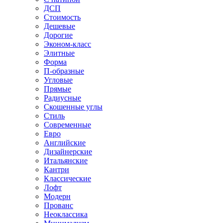
ДСП
Стоимость
Дешевые
Дорогие
Эконом-класс
Элитные
Форма
П-образные
Угловые
Прямые
Радиусные
Скошенные углы
Стиль
Современные
Евро
Английские
Дизайнерские
Итальянские
Кантри
Классические
Лофт
Модерн
Прованс
Неоклассика