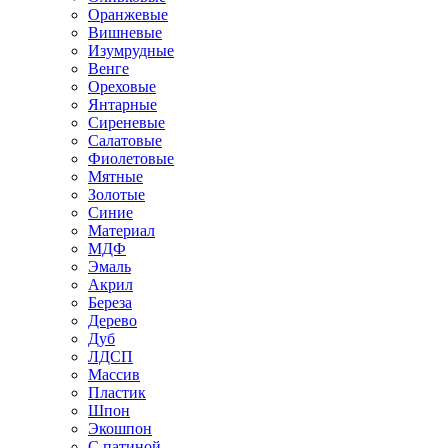
Оранжевые
Вишневые
Изумрудные
Венге
Ореховые
Янтарные
Сиреневые
Салатовые
Фиолетовые
Мятные
Золотые
Синие
Материал
МДФ
Эмаль
Акрил
Береза
Дерево
Дуб
ЛДСП
Массив
Пластик
Шпон
Экошпон
С патиной