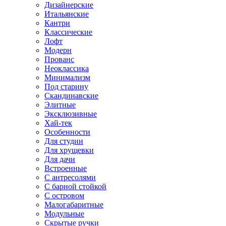
Дизайнерские
Итальянские
Кантри
Классические
Лофт
Модерн
Прованс
Неоклассика
Минимализм
Под старину
Скандинавские
Элитные
Эксклюзивные
Хай-тек
Особенности
Для студии
Для хрущевки
Для дачи
Встроенные
С антресолями
С барной стойкой
С островом
Малогабаритные
Модульные
Скрытые ручки