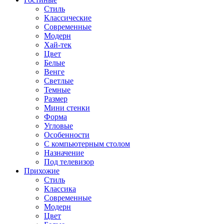
Стиль
Классические
Современные
Модерн
Хай-тек
Цвет
Белые
Венге
Светлые
Темные
Размер
Мини стенки
Форма
Угловые
Особенности
С компьютерным столом
Назначение
Под телевизор
Прихожие
Стиль
Классика
Современные
Модерн
Цвет