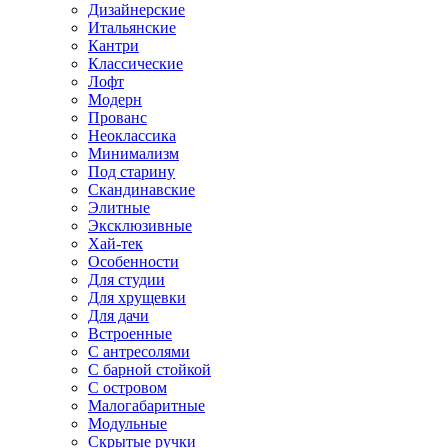
Дизайнерские
Итальянские
Кантри
Классические
Лофт
Модерн
Прованс
Неоклассика
Минимализм
Под старину
Скандинавские
Элитные
Эксклюзивные
Хай-тек
Особенности
Для студии
Для хрущевки
Для дачи
Встроенные
С антресолями
С барной стойкой
С островом
Малогабаритные
Модульные
Скрытые ручки