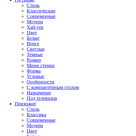
Стиль
Классические
Современные
Модерн
Хай-тек
Цвет
Белые
Венге
Светлые
Темные
Размер
Мини стенки
Форма
Угловые
Особенности
С компьютерным столом
Назначение
Под телевизор
Прихожие
Стиль
Классика
Современные
Модерн
Цвет