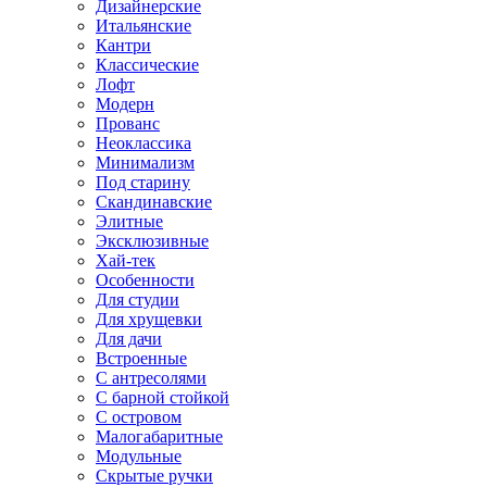
Дизайнерские
Итальянские
Кантри
Классические
Лофт
Модерн
Прованс
Неоклассика
Минимализм
Под старину
Скандинавские
Элитные
Эксклюзивные
Хай-тек
Особенности
Для студии
Для хрущевки
Для дачи
Встроенные
С антресолями
С барной стойкой
С островом
Малогабаритные
Модульные
Скрытые ручки