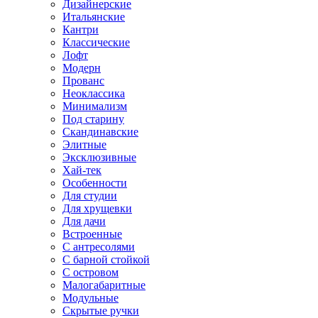
Дизайнерские
Итальянские
Кантри
Классические
Лофт
Модерн
Прованс
Неоклассика
Минимализм
Под старину
Скандинавские
Элитные
Эксклюзивные
Хай-тек
Особенности
Для студии
Для хрущевки
Для дачи
Встроенные
С антресолями
С барной стойкой
С островом
Малогабаритные
Модульные
Скрытые ручки