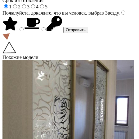
Срок изготовления
1
2
3
4
5
Пожалуйста, докажите, что вы человек, выбрав
Звезду
.
Похожие модели