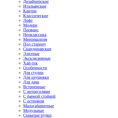
Дизайнерские
Итальянские
Кантри
Классические
Лофт
Модерн
Прованс
Неоклассика
Минимализм
Под старину
Скандинавские
Элитные
Эксклюзивные
Хай-тек
Особенности
Для студии
Для хрущевки
Для дачи
Встроенные
С антресолями
С барной стойкой
С островом
Малогабаритные
Модульные
Скрытые ручки