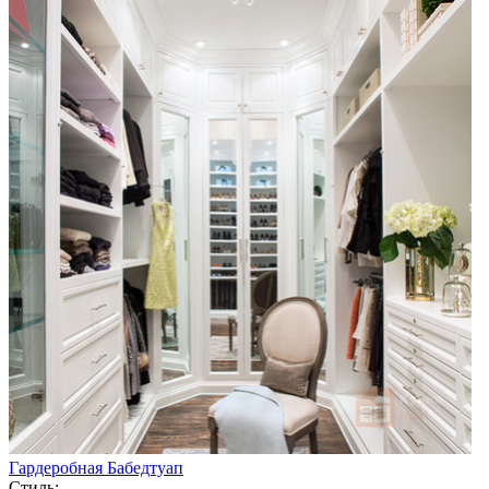
Гардеробная Бабедтуап
Стиль: