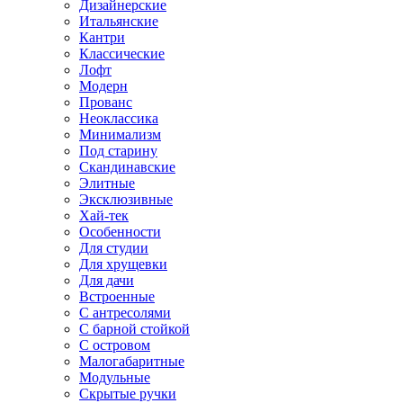
Дизайнерские
Итальянские
Кантри
Классические
Лофт
Модерн
Прованс
Неоклассика
Минимализм
Под старину
Скандинавские
Элитные
Эксклюзивные
Хай-тек
Особенности
Для студии
Для хрущевки
Для дачи
Встроенные
С антресолями
С барной стойкой
С островом
Малогабаритные
Модульные
Скрытые ручки