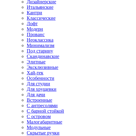
Дизайнерские
Итальянские
Кантри
Классические
Лофт
Модерн
Прованс
Неоклассика
Минимализм
Под старину
Скандинавские
Элитные
Эксклюзивные
Хай-тек
Особенности
Для студии
Для хрущевки
Для дачи
Встроенные
С антресолями
С барной стойкой
С островом
Малогабаритные
Модульные
Скрытые ручки