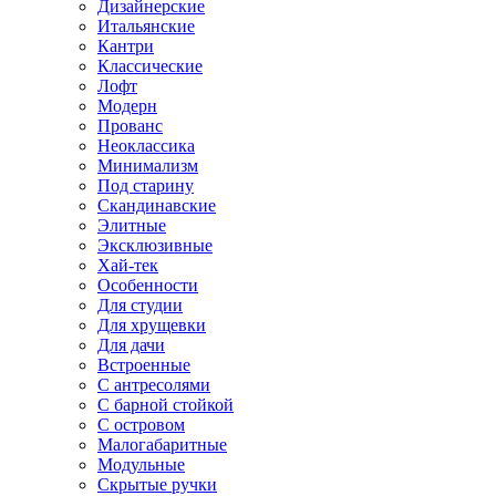
Дизайнерские
Итальянские
Кантри
Классические
Лофт
Модерн
Прованс
Неоклассика
Минимализм
Под старину
Скандинавские
Элитные
Эксклюзивные
Хай-тек
Особенности
Для студии
Для хрущевки
Для дачи
Встроенные
С антресолями
С барной стойкой
С островом
Малогабаритные
Модульные
Скрытые ручки