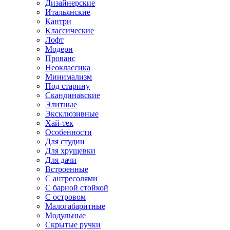
Дизайнерские
Итальянские
Кантри
Классические
Лофт
Модерн
Прованс
Неоклассика
Минимализм
Под старину
Скандинавские
Элитные
Эксклюзивные
Хай-тек
Особенности
Для студии
Для хрущевки
Для дачи
Встроенные
С антресолями
С барной стойкой
С островом
Малогабаритные
Модульные
Скрытые ручки