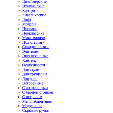
Дизайнерские
Итальянские
Кантри
Классические
Лофт
Модерн
Прованс
Неоклассика
Минимализм
Под старину
Скандинавские
Элитные
Эксклюзивные
Хай-тек
Особенности
Для студии
Для хрущевки
Для дачи
Встроенные
С антресолями
С барной стойкой
С островом
Малогабаритные
Модульные
Скрытые ручки