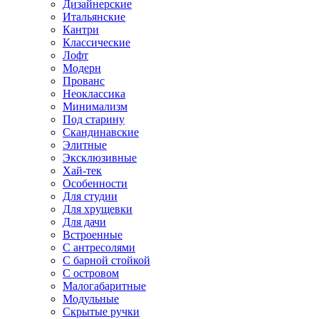
Дизайнерские
Итальянские
Кантри
Классические
Лофт
Модерн
Прованс
Неоклассика
Минимализм
Под старину
Скандинавские
Элитные
Эксклюзивные
Хай-тек
Особенности
Для студии
Для хрущевки
Для дачи
Встроенные
С антресолями
С барной стойкой
С островом
Малогабаритные
Модульные
Скрытые ручки