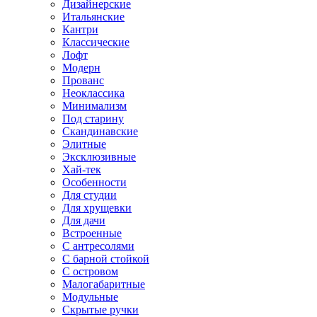
Дизайнерские
Итальянские
Кантри
Классические
Лофт
Модерн
Прованс
Неоклассика
Минимализм
Под старину
Скандинавские
Элитные
Эксклюзивные
Хай-тек
Особенности
Для студии
Для хрущевки
Для дачи
Встроенные
С антресолями
С барной стойкой
С островом
Малогабаритные
Модульные
Скрытые ручки