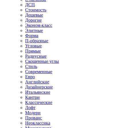
ДСП
Стоимость
Дешевые
Дорогие
Эконом-класс
Элитные
Форма
П-образные
Угловые
Прямые
Радиусные
Скошенные углы
Стиль
Современные
Евро
Английские
Дизайнерские
Итальянские
Кантри
Классические
Лофт
Модерн
Прованс
Неоклассика