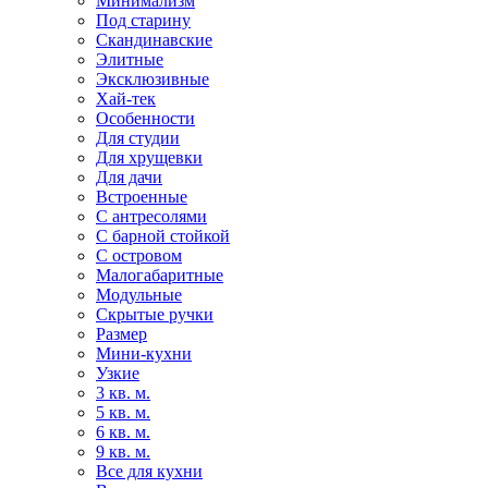
Минимализм
Под старину
Скандинавские
Элитные
Эксклюзивные
Хай-тек
Особенности
Для студии
Для хрущевки
Для дачи
Встроенные
С антресолями
С барной стойкой
С островом
Малогабаритные
Модульные
Скрытые ручки
Размер
Мини-кухни
Узкие
3 кв. м.
5 кв. м.
6 кв. м.
9 кв. м.
Все для кухни