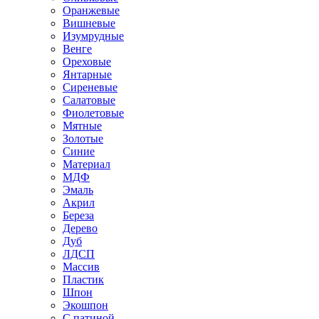
Оранжевые
Вишневые
Изумрудные
Венге
Ореховые
Янтарные
Сиреневые
Салатовые
Фиолетовые
Мятные
Золотые
Синие
Материал
МДФ
Эмаль
Акрил
Береза
Дерево
Дуб
ЛДСП
Массив
Пластик
Шпон
Экошпон
С патиной