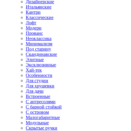
Дизайнерские
Итальянские
Кантри
Классические
Лофт
Модерн
Прованс
Неоклассика
Минимализм
Под старину
Скандинавские
Элитные
Эксклюзивные
Хай-тек
Особенности
Для студии
Для хрущевки
Для дачи
Встроенные
С антресолями
С барной стойкой
С островом
Малогабаритные
Модульные
Скрытые ручки