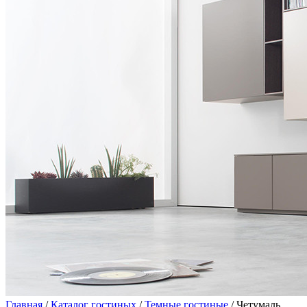
Главная
/
Каталог гостиных
/
Темные гостиные
/ Четумаль