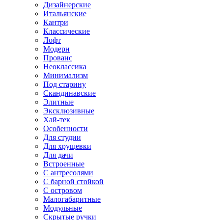
Дизайнерские
Итальянские
Кантри
Классические
Лофт
Модерн
Прованс
Неоклассика
Минимализм
Под старину
Скандинавские
Элитные
Эксклюзивные
Хай-тек
Особенности
Для студии
Для хрущевки
Для дачи
Встроенные
С антресолями
С барной стойкой
С островом
Малогабаритные
Модульные
Скрытые ручки