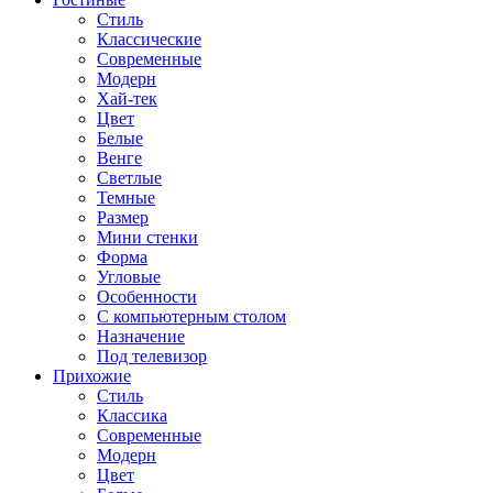
Стиль
Классические
Современные
Модерн
Хай-тек
Цвет
Белые
Венге
Светлые
Темные
Размер
Мини стенки
Форма
Угловые
Особенности
С компьютерным столом
Назначение
Под телевизор
Прихожие
Стиль
Классика
Современные
Модерн
Цвет