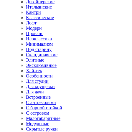
Дизайнерские
Итальянские
Кантри
Классические
Лофт
Модерн
Прованс
Неоклассика
Минимализм
Под старину
Скандинавские
Элитные
Эксклюзивные
Хай-тек
Особенности
Для студии
Для хрущевки
Для дачи
Встроенные
С антресолями
С барной стойкой
С островом
Малогабаритные
Модульные
Скрытые ручки