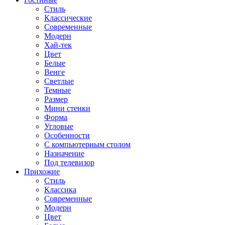
Стиль
Классические
Современные
Модерн
Хай-тек
Цвет
Белые
Венге
Светлые
Темные
Размер
Мини стенки
Форма
Угловые
Особенности
С компьютерным столом
Назначение
Под телевизор
Прихожие
Стиль
Классика
Современные
Модерн
Цвет