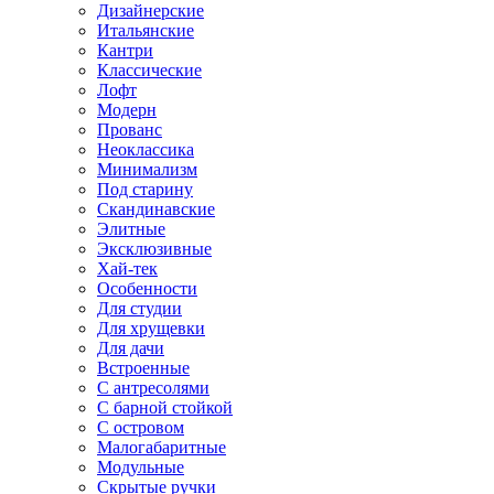
Дизайнерские
Итальянские
Кантри
Классические
Лофт
Модерн
Прованс
Неоклассика
Минимализм
Под старину
Скандинавские
Элитные
Эксклюзивные
Хай-тек
Особенности
Для студии
Для хрущевки
Для дачи
Встроенные
С антресолями
С барной стойкой
С островом
Малогабаритные
Модульные
Скрытые ручки